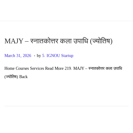
S
S
k
k
i
i
p
p
MAJY – स्नातकोत्तर कला उपाधि (ज्योतिष)
t
t
.
P
M
March 31, 2026
by
5. IGNOU Startup
o
o
o
a
n
c
Home Courses Services Read More 219. MAJY – स्नातकोत्तर कला उपाधि
s
y
a
o
(ज्योतिष) Back
t
2
v
n
e
0
i
t
d
,
g
e
o
2
a
n
n
0
t
t
2
i
6
o